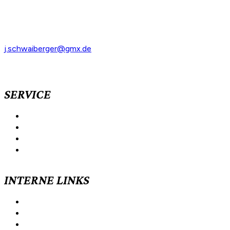
94065 Waldkirchen
Tel: +49 8581 910515
Mobil: +49 171 734 4040
j.schwaiberger@gmx.de
SERVICE
Vorstandschaft
Mitgliedschaft
Kontakt
Termine
INTERNE LINKS
Alpenverein Passau
Ortsgruppe Vilshofen
Ortgruppe Rainding