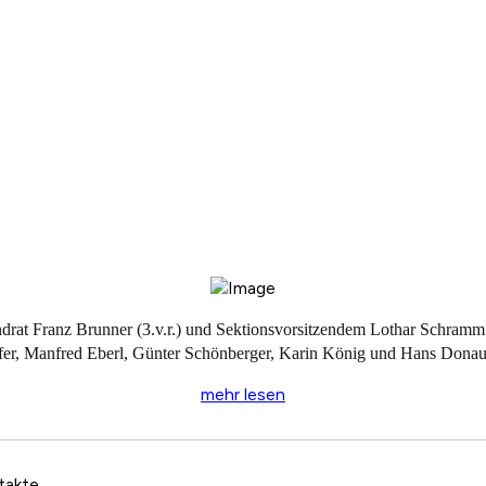
at Franz Brunner (3.v.r.) und Sektions­vorsitzendem Lothar Schramm (
äfer, Manfred Eberl, Günter Schönberger, Karin König und Hans Donaub
mehr lesen
takte,