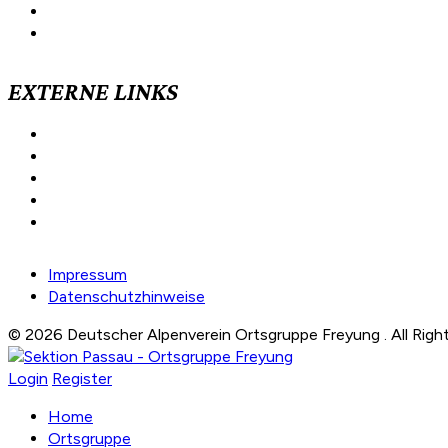
Passauer Hütte
Schmidt-Zabierow-Hütte
EXTERNE LINKS
Bergwetter
Deutscher Alpenverein
Östereichischer Alpenverein
Lawinenlagebericht
Hüttentest
Impressum
Datenschutzhinweise
© 2026 Deutscher Alpenverein Ortsgruppe Freyung . All Rig
Login
Register
Home
Ortsgruppe