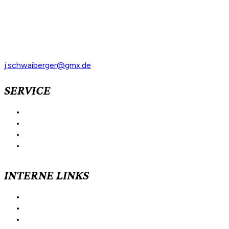
Hopfengartenweg 14
94065 Waldkirchen
Tel: +49 8581 910515
Mobil: +49 171 734 4040
j.schwaiberger@gmx.de
SERVICE
Vorstandschaft
Mitgliedschaft
Kontakt
Termine
INTERNE LINKS
Alpenverein Passau
Ortsgruppe Vilshofen
Ortgruppe Rainding