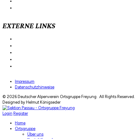
Passauer Hütte
Schmidt-Zabierow-Hütte
EXTERNE LINKS
Bergwetter
Deutscher Alpenverein
Östereichischer Alpenverein
Lawinenlagebericht
Hüttentest
Impressum
Datenschutzhinweise
© 2026 Deutscher Alpenverein Ortsgruppe Freyung . All Rights Reserved.
Designed by Helmut Königseder
Login
Register
Home
Ortsgruppe
Über uns