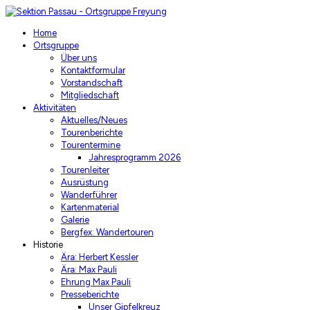
Home
Ortsgruppe
Über uns
Kontaktformular
Vorstandschaft
Mitgliedschaft
Aktivitäten
Aktuelles/Neues
Tourenberichte
Tourentermine
Jahresprogramm 2026
Tourenleiter
Ausrüstung
Wanderführer
Kartenmaterial
Galerie
Bergfex: Wandertouren
Historie
Ära: Herbert Kessler
Ära: Max Pauli
Ehrung Max Pauli
Presseberichte
Unser Gipfelkreuz