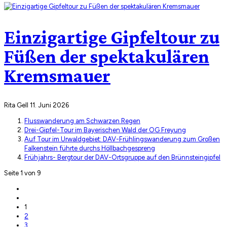
Einzigartige Gipfeltour zu
Füßen der spektakulären
Kremsmauer
Rita Gell
11. Juni 2026
Flusswanderung am Schwarzen Regen
Drei-Gipfel-Tour im Bayerischen Wald der OG Freyung
Auf Tour im Urwaldgebiet: DAV-Frühlingswanderung zum Großen
Falkenstein führte durchs Höllbachgespreng
Frühjahrs- Bergtour der DAV-Ortsgruppe auf den Brünnsteingipfel
Seite 1 von 9
1
2
3