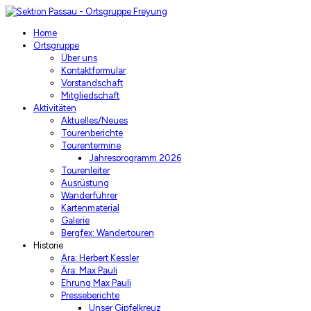
Home
Ortsgruppe
Über uns
Kontaktformular
Vorstandschaft
Mitgliedschaft
Aktivitäten
Aktuelles/Neues
Tourenberichte
Tourentermine
Jahresprogramm 2026
Tourenleiter
Ausrüstung
Wanderführer
Kartenmaterial
Galerie
Bergfex: Wandertouren
Historie
Ära: Herbert Kessler
Ära: Max Pauli
Ehrung Max Pauli
Presseberichte
Unser Gipfelkreuz