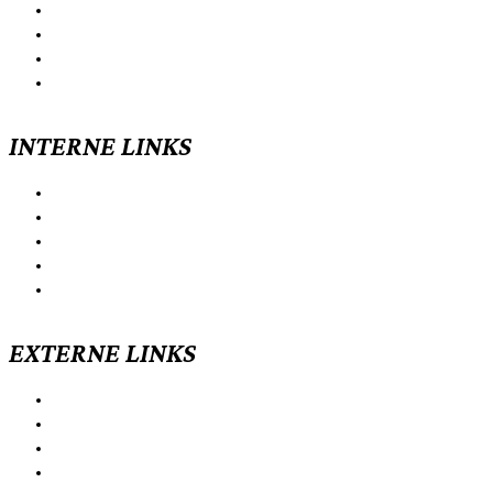
Vorstandschaft
Mitgliedschaft
Kontakt
Termine
INTERNE LINKS
Alpenverein Passau
Ortsgruppe Vilshofen
Ortgruppe Rainding
Passauer Hütte
Schmidt-Zabierow-Hütte
EXTERNE LINKS
Bergwetter
Deutscher Alpenverein
Östereichischer Alpenverein
Lawinenlagebericht