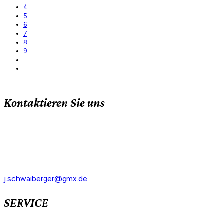
4
5
6
7
8
9
Kontaktieren Sie uns
Hopfengartenweg 14
94065 Waldkirchen
Tel: +49 8581 910515
Mobil: +49 171 734 4040
j.schwaiberger@gmx.de
SERVICE